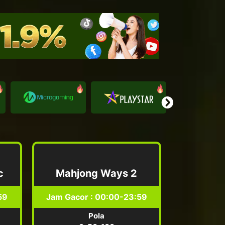
c
Mahjong Ways 2
59
Jam Gacor : 00:00-23:59
Pola