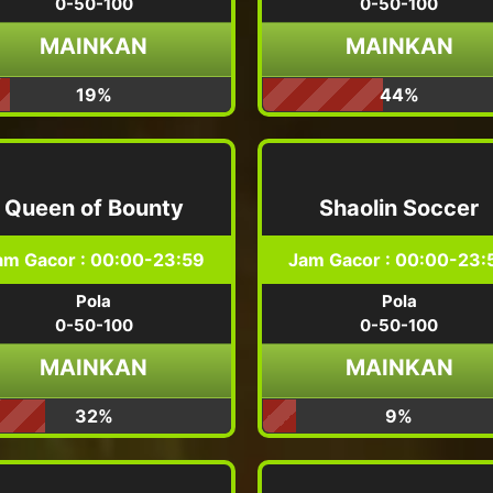
0-50-100
0-50-100
MAINKAN
MAINKAN
19%
44%
Queen of Bounty
Shaolin Soccer
am Gacor : 00:00-23:59
Jam Gacor : 00:00-23:
Pola
Pola
0-50-100
0-50-100
MAINKAN
MAINKAN
32%
9%