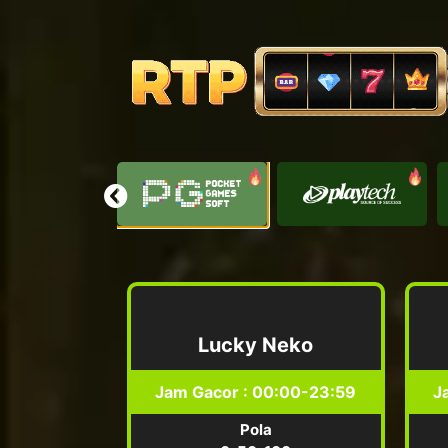
Lucky Neko
Jam Gacor : 00:00-23:59
J
Pola