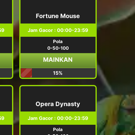
Fortune Mouse
59
Jam Gacor : 00:00-23:59
Pola
0-50-100
MAINKAN
15%
Opera Dynasty
59
Jam Gacor : 00:00-23:59
Pola